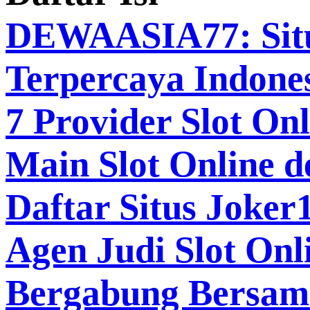
DEWAASIA77: Situs
Terpercaya Indone
7 Provider Slot On
Main Slot Online d
Daftar Situs Joker
Agen Judi Slot Onl
Bergabung Bersama