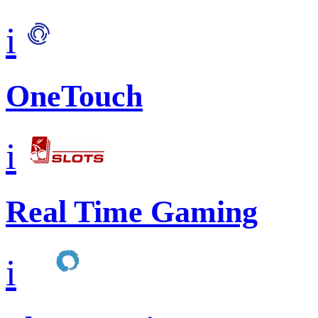
i
OneTouch
i
Real Time Gaming
i