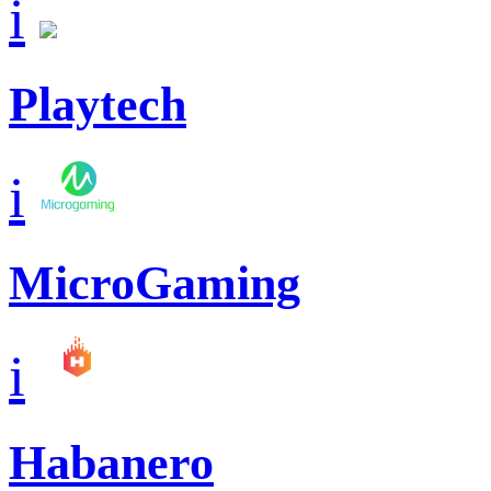
i
Playtech
i
MicroGaming
i
Habanero