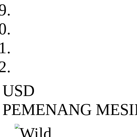
USD
PEMENANG MESI