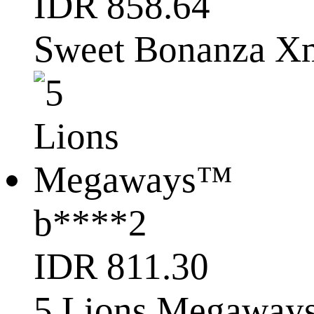
IDR
858.64
Sweet Bonanza 
b****2
IDR
811.30
5 Lions Megawa