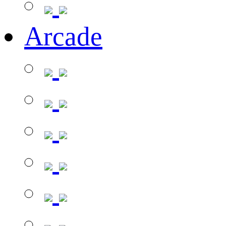
Arcade