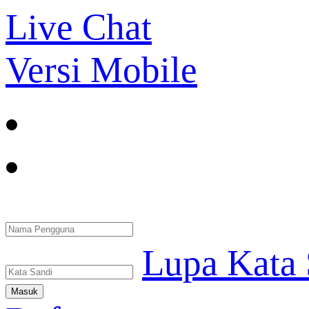
Live Chat
Versi Mobile
Lupa Kata 