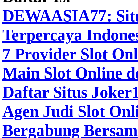
DEWAASIA77: Situs
Terpercaya Indone
7 Provider Slot On
Main Slot Online d
Daftar Situs Joker
Agen Judi Slot Onl
Bergabung Bersama