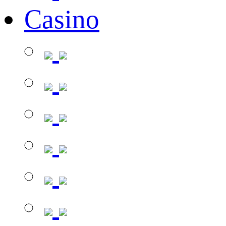
Casino