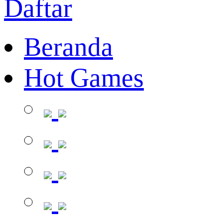
Daftar
Beranda
Hot Games