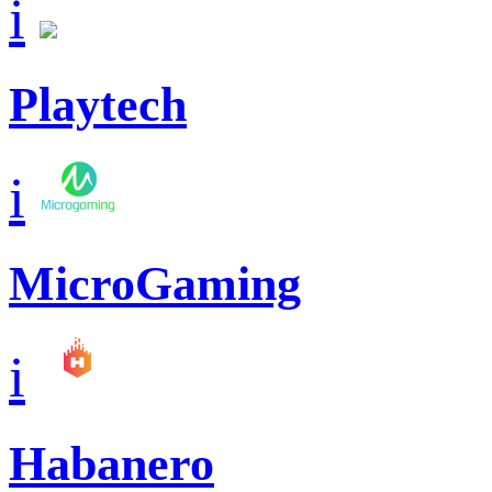
i
Playtech
i
MicroGaming
i
Habanero