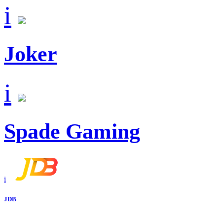
i
Joker
i
Spade Gaming
i
JDB