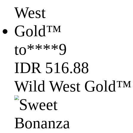
to****9
IDR
516.88
Wild West Gold™