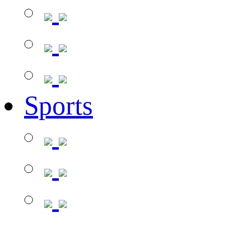
Sports