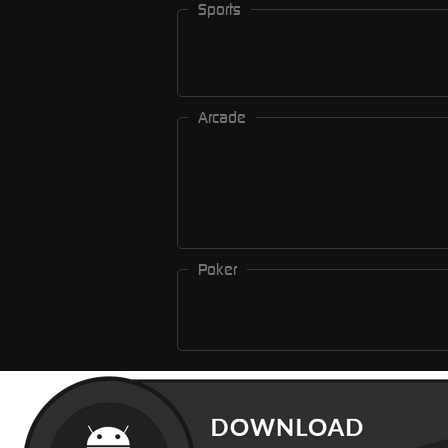
Sports
Arcade
Poker