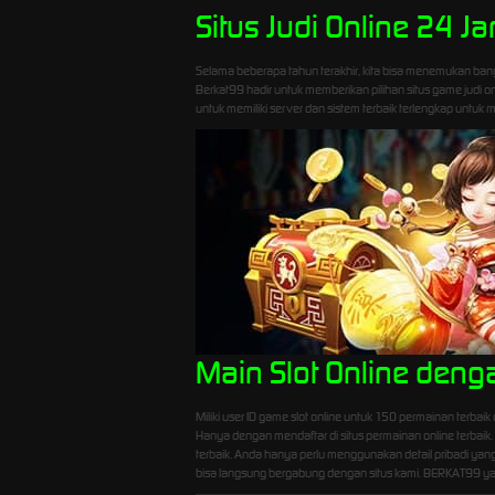
Situs Judi Online 24 J
Selama beberapa tahun terakhir, kita bisa menemukan banyak
Berkat99 hadir untuk memberikan pilihan situs game judi o
untuk memiliki server dan sistem terbaik terlengkap untuk
Main Slot Online denga
Miliki user ID game slot online untuk 150 permainan terba
Hanya dengan mendaftar di situs permainan online terbaik
terbaik. Anda hanya perlu menggunakan detail pribadi yang
bisa langsung bergabung dengan situs kami. BERKAT99 yang