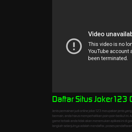
Daftar Situs Joker123 
Jenis permainan judi online joker123 merupakan jenis ya
bermain, anda harus memperhatikan poin-poin berikut ini. An
game terbaik anda tidak akan menemukan aplikasi ini di goo
langkah selanjutnya adalah mendaftar, proses pendaftaran t