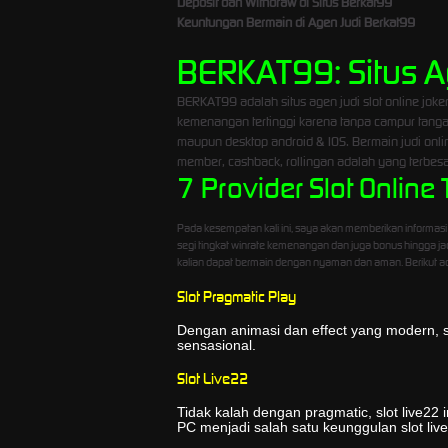
Deposit dan Withdraw di Situs Berkat99
Keuntungan Bermain di Agen Judi Berkat99
BERKAT99: Situs Ag
BERKAT99 adalah situs agen judi slot online joke
kemenangan tertinggi karena tanpa campur tangan 
maupun desktop android & IOS. Bermain judi on
member, cashback, rollingan adalah yang terbesar
7 Provider Slot Online 
Pada kesempatan kali ini, saya akan memberikan informasi u
segi tingkat winrate kemenangan dan juga bonus hingga ja
kalian dapat bermain dengan nyaman dan aman. Berikut ada
Slot Pragmatic Play
Dengan animasi dan effect yang modern, s
sensasional.
Slot Live22
Tidak kalah dengan pragmatic, slot live22 
PC menjadi salah satu keunggulan slot live2