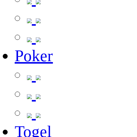
Poker
Togel