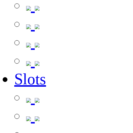
Slots