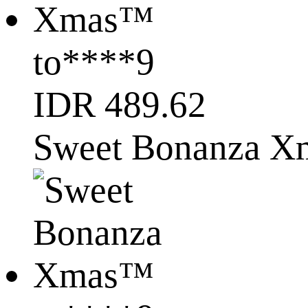
to****9
IDR
489.62
Sweet Bonanza 