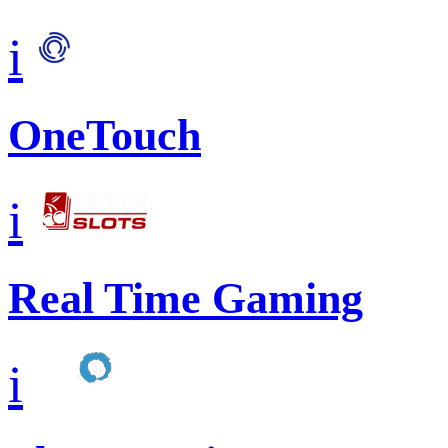
i
OneTouch
i
Real Time Gaming
i