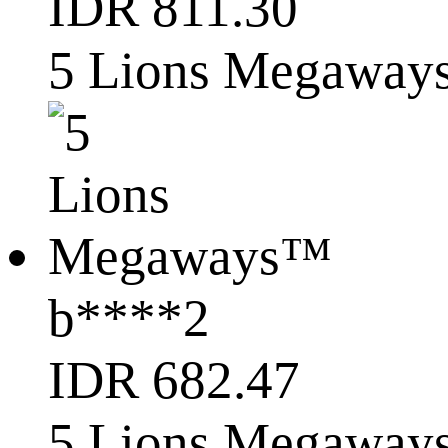
IDR
811.30
5 Lions Megawa
b****2
IDR
682.47
5 Lions Megawa