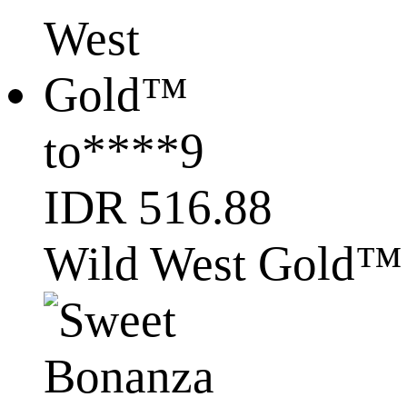
to****9
IDR
516.88
Wild West Gold™