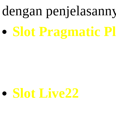
dengan penjelasanny
Slot Pragmatic P
Dengan animasi dan
play paling banyak
pastinya mudah un
Slot Live22
Tidak kalah dengan 