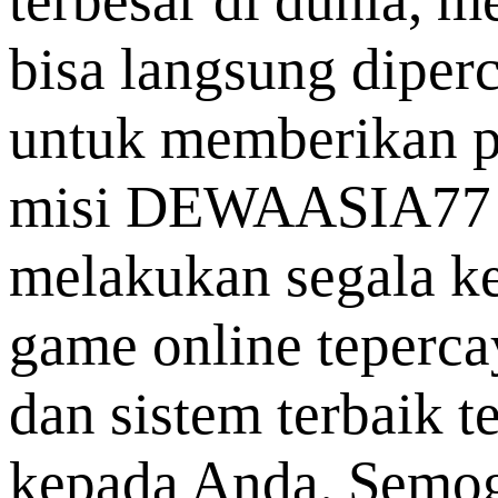
bisa langsung dipe
untuk memberikan pil
misi DEWAASIA77 ya
melakukan segala k
game online teperca
dan sistem terbaik
kepada Anda. Semoga