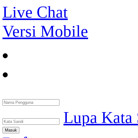
Live Chat
Versi Mobile
Lupa Kata 