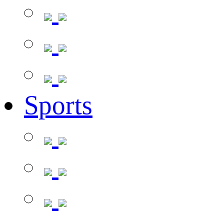
Sports