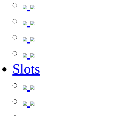
Slots