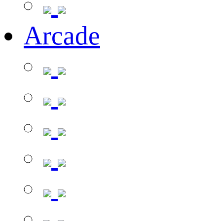
Arcade