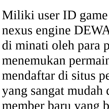
Miliki user ID game 
nexus engine DEW
di minati oleh para
menemukan permainan
mendaftar di situs 
yang sangat mudah 
member baru yang ba