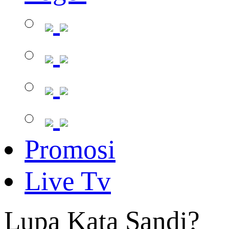
Promosi
Live Tv
Lupa Kata Sandi?