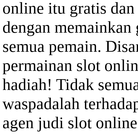
online itu gratis d
dengan memainkan ga
semua pemain. Disar
permainan slot onl
hadiah! Tidak semua
waspadalah terhadap
agen judi slot onlin