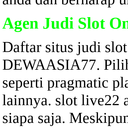
Agen Judi Slot O
Daftar situs judi sl
DEWAASIA77. Pilih b
seperti pragmatic p
lainnya. slot live22
siapa saja. Meskipu