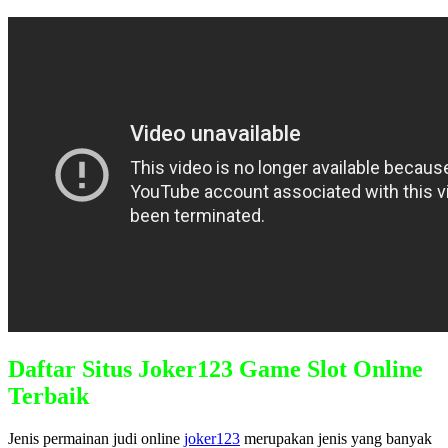
Daftar Situs Joker123 Game Slot Online
Terbaik
Jenis permainan judi online
joker123
merupakan jenis yang banyak