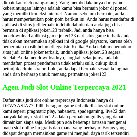
dimainkan oleh orang-orang. Yang membedakannya dari game
keberuntungan lainnya adalah kamu bisa bermain joker di ponsel
yang memiliki koneksi internet. Namun sebelum bermain, anda
harus memperhatikan poin-poin berikut ini. Anda harus mendaftar di
aplikasi di situs judi terbaik terlebih dahulu dan anda juga bisa
bermain di aplikasi joker123 terbaik. Jadi anda hanya bisa
mendownload aplikasi game joker123 dari situs game terbaik anda
tidak akan menemukan aplikasi ini di google playstore, karena oleh
pemerintah masih belum dilegalisir. Ketika Anda telah menemukan
situs judi online joker terbaik, unduh aplikasi joker123 segera.
Setelah Anda mendownloadnya, langkah selanjutnya adalah
mendaftar, proses pendaftaran tidak terlalu sulit, cukup ikuti
petunjuk administrator. Lalu, anda dapat bermain sesuai keinginan
anda dan berharap untuk menang permainan joker123.
Agen Judi Slot Online Terpercaya 2021
Daftar situs judi slot online terpercaya Indonesia hanya di
DEWAASIA77. Pilih beragam game terbaik di situs slot online
kami seperti pragmatic play, habanero, spadegaming, live22 dan
banyak lainnya. slot live22 adalah permainan gratis yang dapat
dimainkan siapa saja. Meskipun ada beberapa batasan mengenai
mana slot online itu gratis dan mana yang berbayar. Bonus yang
didapat dengan memainkan game ini menjadi daya tarik tersendiri