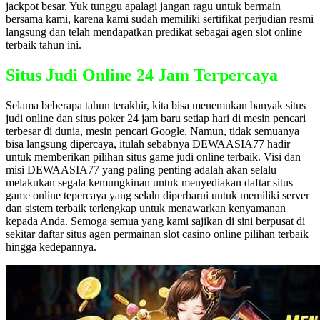
jackpot besar. Yuk tunggu apalagi jangan ragu untuk bermain
bersama kami, karena kami sudah memiliki sertifikat perjudian resmi
langsung dan telah mendapatkan predikat sebagai agen slot online
terbaik tahun ini.
Situs Judi Online 24 Jam Terpercaya
Selama beberapa tahun terakhir, kita bisa menemukan banyak situs
judi online dan situs poker 24 jam baru setiap hari di mesin pencari
terbesar di dunia, mesin pencari Google. Namun, tidak semuanya
bisa langsung dipercaya, itulah sebabnya DEWAASIA77 hadir
untuk memberikan pilihan situs game judi online terbaik. Visi dan
misi DEWAASIA77 yang paling penting adalah akan selalu
melakukan segala kemungkinan untuk menyediakan daftar situs
game online tepercaya yang selalu diperbarui untuk memiliki server
dan sistem terbaik terlengkap untuk menawarkan kenyamanan
kepada Anda. Semoga semua yang kami sajikan di sini berpusat di
sekitar daftar situs agen permainan slot casino online pilihan terbaik
hingga kedepannya.