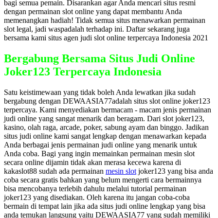
bagi semua pemain. Disarankan agar Anda mencari situs resmi
dengan permainan slot online yang dapat membantu Anda
memenangkan hadiah! Tidak semua situs menawarkan permainan
slot legal, jadi waspadalah terhadap ini. Daftar sekarang juga
bersama kami situs agen judi slot online terpercaya Indonesia 2021
Bergabung Bersama Situs Judi Online
Joker123 Terpercaya Indonesia
Satu keistimewaan yang tidak boleh Anda lewatkan jika sudah
bergabung dengan DEWAASIA77adalah situs slot online joker123
terpercaya. Kami menyediakan bermacam - macam jenis permainan
judi online yang sangat menarik dan beragam. Dari slot joker123,
kasino, olah raga, arcade, poker, sabung ayam dan binggo. Jadikan
situs judi online kami sangat lengkap dengan menawarkan kepada
Anda berbagai jenis permainan judi online yang menarik untuk
Anda coba. Bagi yang ingin memainkan permainan mesin slot
secara online dijamin tidak akan merasa kecewa karena di
kakaslot88 sudah ada permainan
mesin slot
joker123 yang bisa anda
coba secara gratis bahkan yang belum mengerti cara bermainnya
bisa mencobanya terlebih dahulu melalui tutorial permainan
joker123 yang disediakan. Oleh karena itu jangan coba-coba
bermain di tempat lain jika ada situs judi online lengkap yang bisa
anda temukan langsung yaitu DEWAASIA77 yang sudah memiliki