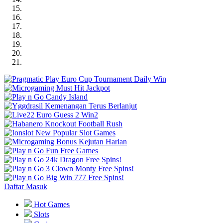
Daftar
Masuk
Hot Games
Slots