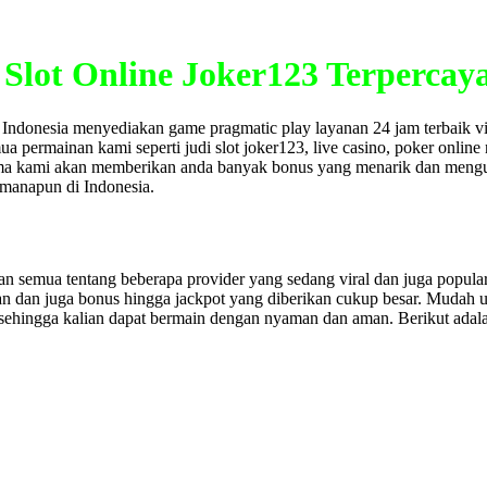
lot Online Joker123 Terpercaya
Indonesia menyediakan game pragmatic play layanan 24 jam terbaik via
permainan kami seperti judi slot joker123, live casino, poker online 
ma kami akan memberikan anda banyak bonus yang menarik dan mengun
i manapun di Indonesia.
an semua tentang beberapa provider yang sedang viral dan juga popular
ngan dan juga bonus hingga jackpot yang diberikan cukup besar. Mudah
 sehingga kalian dapat bermain dengan nyaman dan aman. Berikut adala
matic play paling banyak di mainkan di semua kalangan dan juga yang