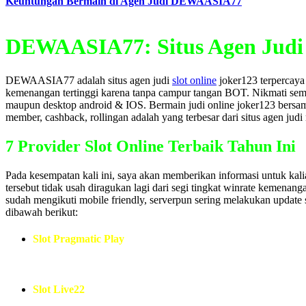
Keuntungan Bermain di Agen Judi DEWAASIA77
DEWAASIA77: Situs Agen Judi S
DEWAASIA77 adalah situs agen judi
slot online
joker123 terpercaya 
kemenangan tertinggi karena tanpa campur tangan BOT. Nikmati semua 
maupun desktop android & IOS. Bermain judi online joker123 bersa
member, cashback, rollingan adalah yang terbesar dari situs agen jud
7 Provider Slot Online Terbaik Tahun Ini
Pada kesempatan kali ini, saya akan memberikan informasi untuk kali
tersebut tidak usah diragukan lagi dari segi tingkat winrate kemena
sudah mengikuti mobile friendly, serverpun sering melakukan update
dibawah berikut:
Slot Pragmatic Play
Dengan animasi dan effect yang modern, slot online dari prag
Slot Live22