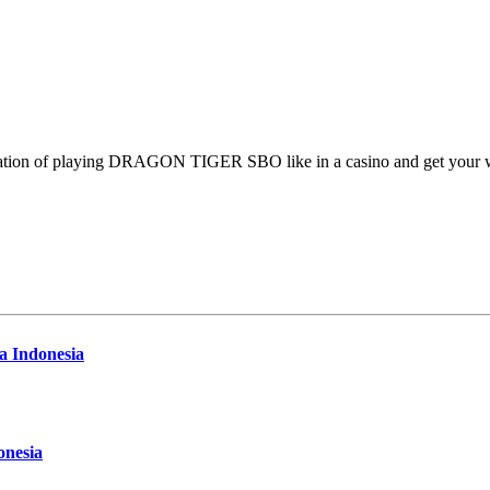
n of playing DRAGON TIGER SBO like in a casino and get your win
a Indonesia
onesia