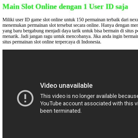
Main Slot Online dengan 1 User ID saja
Miliki user ID game slot online untuk 150 permainan terbaik dari
menemukan permainan slot tersebut secara online. Hanya dengan men
yang baru bergabung menjadi daya tarik untuk bisa bermain di situs p
menarik. Jadi jangan ragu untuk mencobanya. Jika anda ingin berm
situs permainan slot online terpercaya di Indonesia.