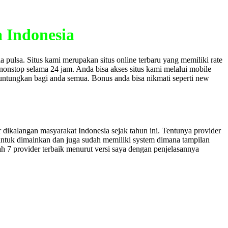
 Indonesia
 pulsa. Situs kami merupakan situs online terbaru yang memiliki rate
nonstop selama 24 jam. Anda bisa akses situs kami melalui mobile
tungkan bagi anda semua. Bonus anda bisa nikmati seperti new
 dikalangan masyarakat Indonesia sejak tahun ini. Tentunya provider
 untuk dimainkan dan juga sudah memiliki system dimana tampilan
h 7 provider terbaik menurut versi saya dengan penjelasannya
 pastinya mudah untuk mendapatkan jackpot sensasional.