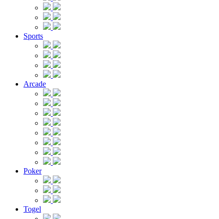
Sports
Arcade
Poker
Togel