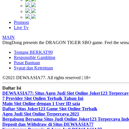
Promosi
Live Tv
MAIN
DingDong presents the DRAGON TIGER SBO game. Feel the sensatio
Tentang BERKAT99
Responsible Gambling
Pusat Bantuan
Syarat dan Ketentuan
©2021 DEWAASIA77. All rights reserved | 18+
Daftar Isi
DEWAASIA77: Situs Agen Judi Slot Online Joker123 Terpercay
7 Provider Slot Onlien Terbaik Tahun Ini
Main Slot Online dengan 1 User ID saja
Daftar Situs Joker123 Game Slot Online Terbaik
Agen Judi Slot Online Terpercaya 2021
Bergabung Bersama Situs Judi Online Joker123 Terpercaya Ind
Deposit dan Withdraw di Situs DEWAASIA77