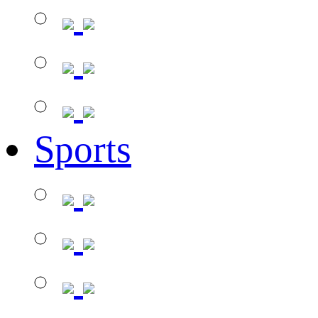
Sports