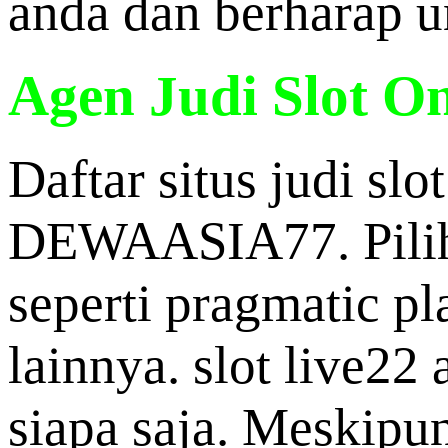
anda dan berharap 
Agen Judi Slot O
Daftar situs judi sl
DEWAASIA77. Pilih b
seperti pragmatic p
lainnya. slot live22
siapa saja. Meskipu