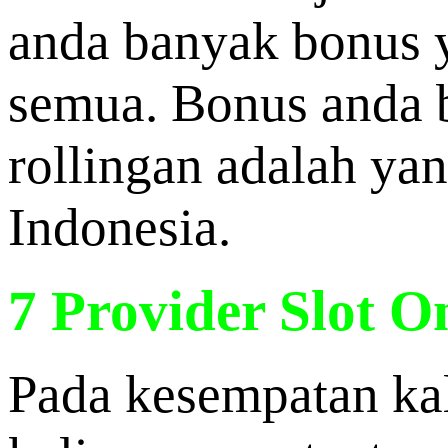
anda banyak bonus 
semua. Bonus anda b
rollingan adalah yan
Indonesia.
7 Provider Slot O
Pada kesempatan kal