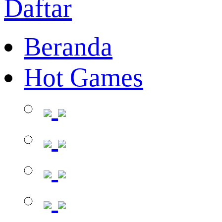
Daftar
Beranda
Hot Games