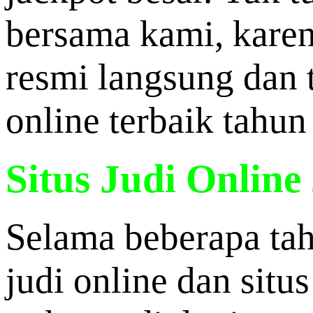
bersama kami, karen
resmi langsung dan 
online terbaik tahun 
Situs Judi Online
Selama beberapa tah
judi online dan situ