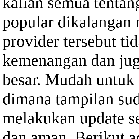
kalian semua tentan
popular dikalangan 
provider tersebut ti
kemenangan dan jug
besar. Mudah untuk
dimana tampilan sud
melakukan update s
dan aman. Berikut a