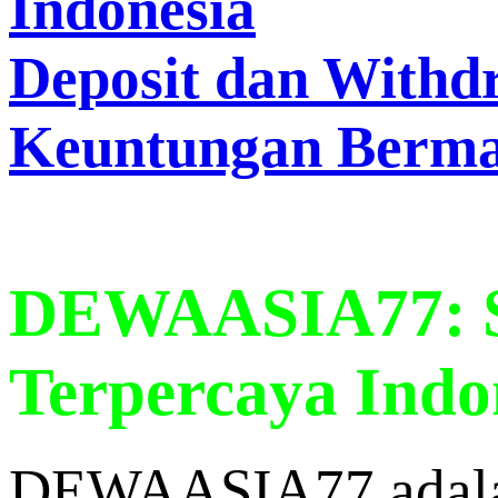
Indonesia
Deposit dan With
Keuntungan Berma
DEWAASIA77: Sit
Terpercaya Indo
DEWAASIA77 adalah