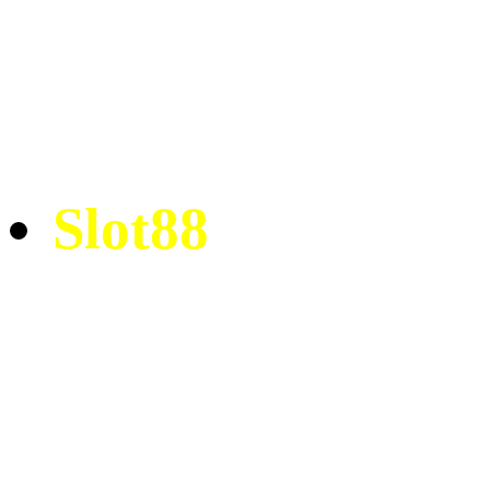
server yang tidak a
yang bisa di maink
satu keunggulan slot
Slot88
Slot88 merupakan s
dibilang yang palin
winrate kemenanga
pemainnya mendap