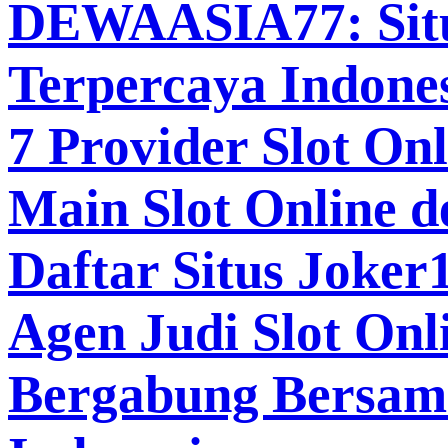
DEWAASIA77: Situs
Terpercaya Indone
7 Provider Slot On
Main Slot Online d
Daftar Situs Joker
Agen Judi Slot Onl
Bergabung Bersama