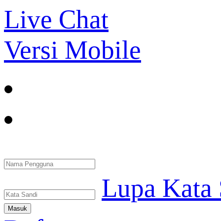
Live Chat
Versi Mobile
Lupa Kata 