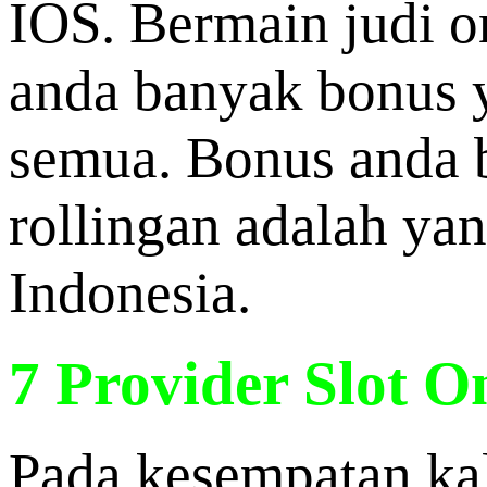
IOS. Bermain judi 
anda banyak bonus 
semua. Bonus anda b
rollingan adalah yan
Indonesia.
7 Provider Slot O
Pada kesempatan kal