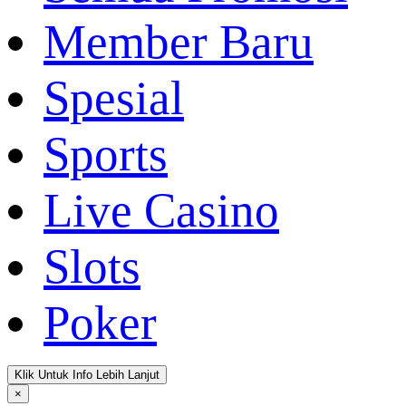
Member Baru
Spesial
Sports
Live Casino
Slots
Poker
Klik Untuk Info Lebih Lanjut
×