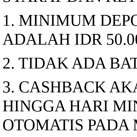
1. MINIMUM DEP
ADALAH IDR 50.0
2. TIDAK ADA B
3. CASHBACK AKA
HINGGA HARI M
OTOMATIS PADA