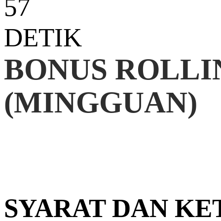
57
DETIK
BONUS ROLLI
(MINGGUAN)
SYARAT DAN KE