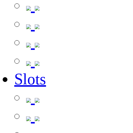
Slots