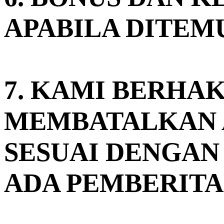
APABILA DITEM
7. KAMI BERHA
MEMBATALKAN 
SESUAI DENGAN
ADA PEMBERIT