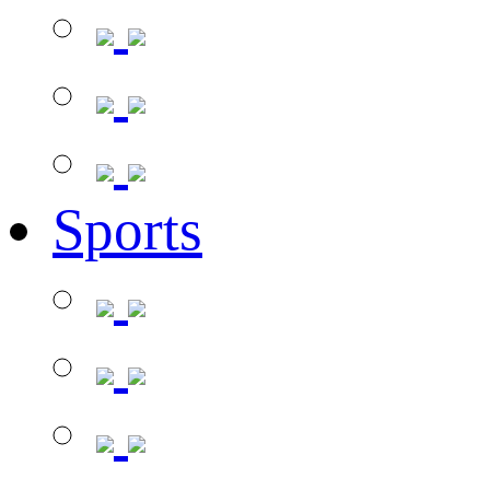
Sports