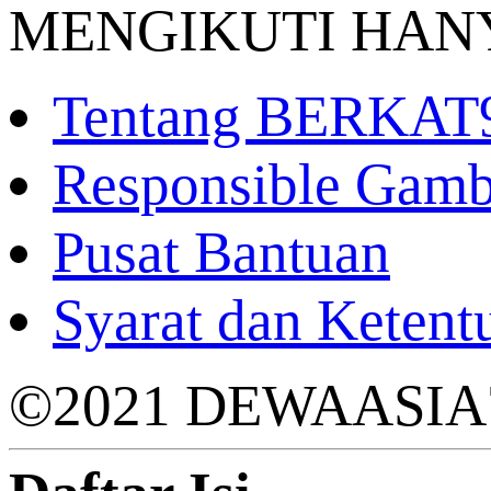
MENGIKUTI HAN
Tentang BERKAT
Responsible Gamb
Pusat Bantuan
Syarat dan Ketent
©2021 DEWAASIA77. 