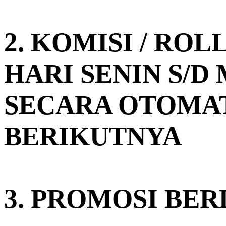
2. KOMISI / RO
HARI SENIN S/D
SECARA OTOMAT
BERIKUTNYA
3. PROMOSI BE