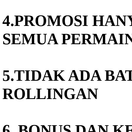
4.PROMOSI HAN
SEMUA PERMAI
5.TIDAK ADA BA
ROLLINGAN
6. BONUS DAN 