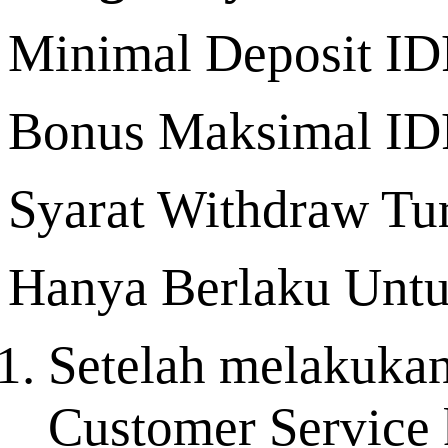
Minimal Deposit ID
Bonus Maksimal ID
Syarat Withdraw Tu
Hanya Berlaku Un
Setelah melakukan
Customer Service 