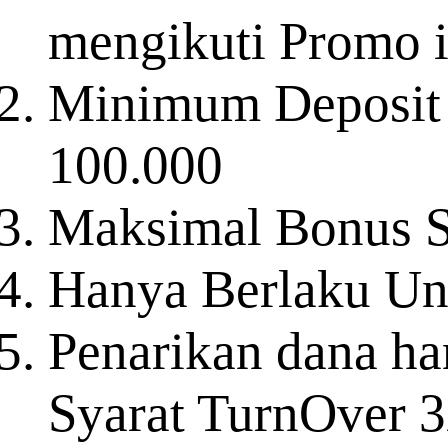
mengikuti Promo i
Minimum Deposit 
100.000
Maksimal Bonus S
Hanya Berlaku Un
Penarikan dana ha
Syarat TurnOver 