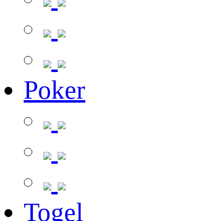
Poker
Togel