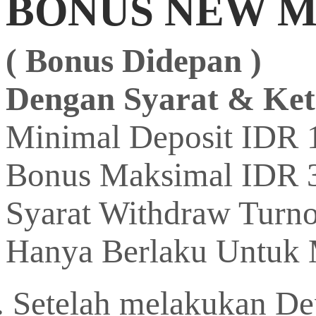
BONUS NEW M
( Bonus Didepan )
Dengan Syarat & Ket
Minimal Deposit IDR 
Bonus Maksimal IDR 
Syarat Withdraw Turn
Hanya Berlaku Untu
Setelah melakukan De