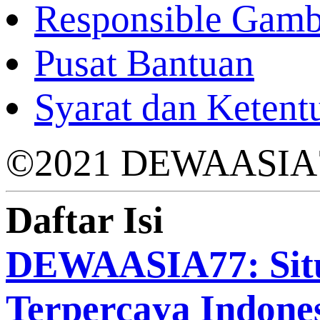
Responsible Gamb
Pusat Bantuan
Syarat dan Ketent
©2021 DEWAASIA77. 
Daftar Isi
DEWAASIA77: Situs
Terpercaya Indone