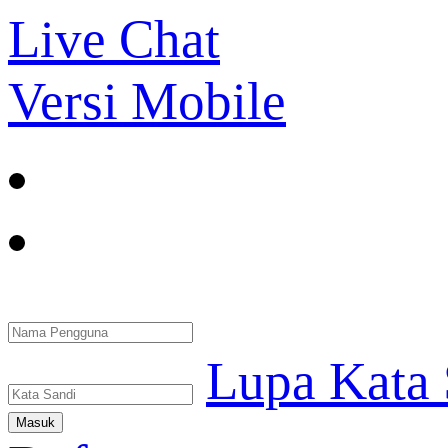
Live Chat
Versi Mobile
Lupa Kata 