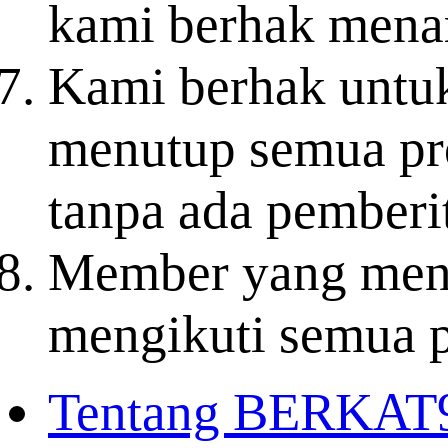
kami berhak mena
Kami berhak untu
menutup semua pro
tanpa ada pemberi
Member yang men
mengikuti semua p
Tentang BERKAT