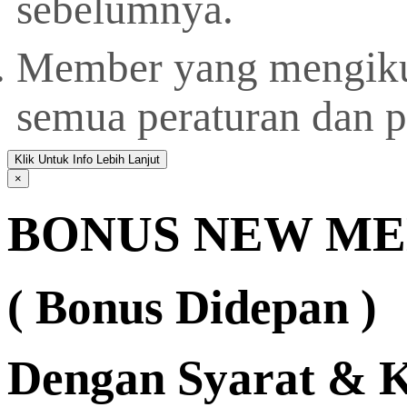
sebelumnya.
Member yang mengiku
semua peraturan dan p
Klik Untuk Info Lebih Lanjut
×
BONUS NEW ME
( Bonus Didepan )
Dengan Syarat & K