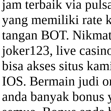
jam terbaik via puls
yang memiliki rate 
tangan BOT. Nikmati
joker123, live casi
bisa akses situs ka
IOS. Bermain judi 
anda banyak bonus 