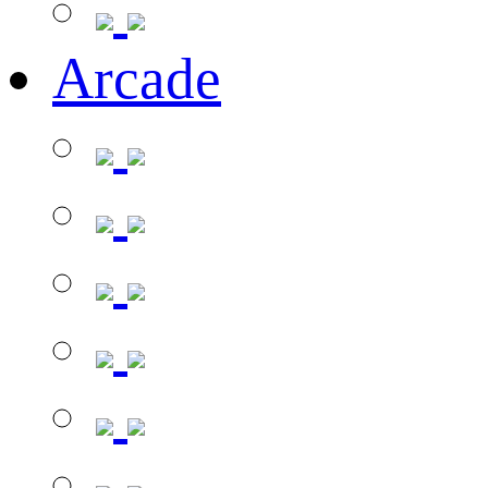
Arcade