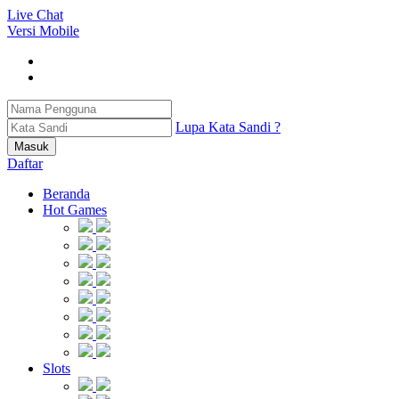
Live Chat
Versi Mobile
Lupa Kata Sandi ?
Daftar
Beranda
Hot Games
Slots