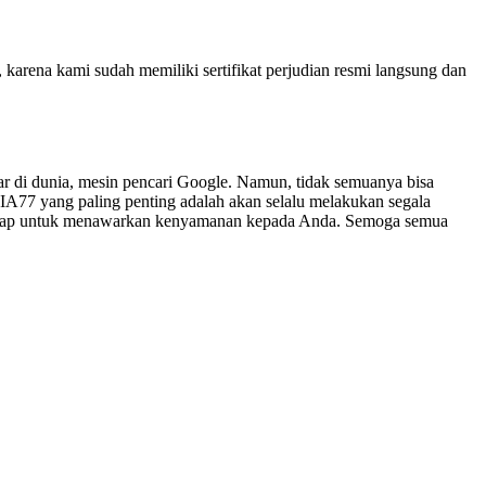
inan slot online dari pertama, mereka juga memiliki system yang
karena kami sudah memiliki sertifikat perjudian resmi langsung dan
esar di dunia, mesin pencari Google. Namun, tidak semuanya bisa
A77 yang paling penting adalah akan selalu melakukan segala
rlengkap untuk menawarkan kenyamanan kepada Anda. Semoga semua