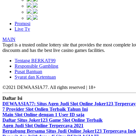
Promosi
Live Tv
MAIN
Togel is a trusted online lottery site that provides the most complete 
discounts and has the best live casino games facilities.
Tentang BERKAT99
Responsible Gambling
Pusat Bantuan
Syarat dan Ketentuan
©2021 DEWAASIA77. All rights reserved | 18+
Daftar Isi
DEWAASIA77: Situs Agen Judi Slot Online Joker123 Terpercay
7 Provider Slot Onlien Terbaik Tahun Ini
Main Slot Online dengan 1 User ID saja
Daftar Situs Joker123 Game Slot Online Terbaik
Agen Judi Slot Online Terpercaya 2021
Bergabung Bersama Situs Judi Online Joker123 Terpercaya Ind