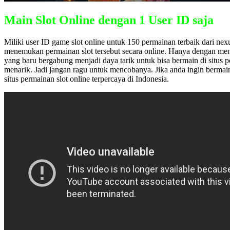
Main Slot Online dengan 1 User ID saja
Miliki user ID game slot online untuk 150 permainan terbaik dari
menemukan permainan slot tersebut secara online. Hanya dengan men
yang baru bergabung menjadi daya tarik untuk bisa bermain di situs p
menarik. Jadi jangan ragu untuk mencobanya. Jika anda ingin berm
situs permainan slot online terpercaya di Indonesia.