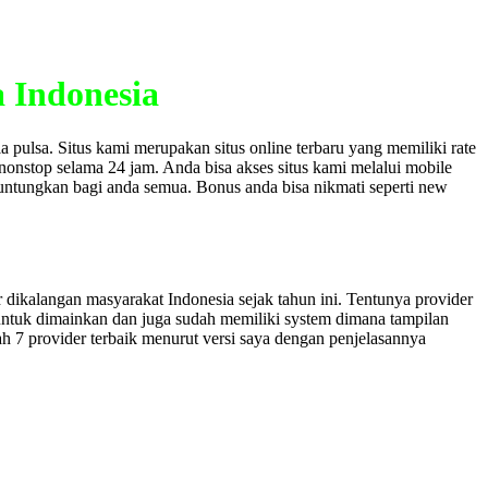
 Indonesia
 pulsa. Situs kami merupakan situs online terbaru yang memiliki rate
nonstop selama 24 jam. Anda bisa akses situs kami melalui mobile
tungkan bagi anda semua. Bonus anda bisa nikmati seperti new
 dikalangan masyarakat Indonesia sejak tahun ini. Tentunya provider
 untuk dimainkan dan juga sudah memiliki system dimana tampilan
h 7 provider terbaik menurut versi saya dengan penjelasannya
 pastinya mudah untuk mendapatkan jackpot sensasional.