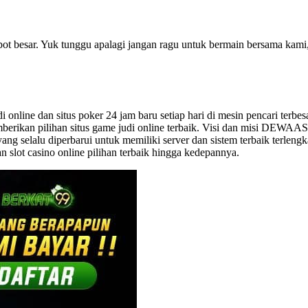
 mengenal provider ini. Provider tersebut merupakan pencetusnya perma
ot besar. Yuk tunggu apalagi jangan ragu untuk bermain bersama kami, 
i online dan situs poker 24 jam baru setiap hari di mesin pencari terb
ikan pilihan situs game judi online terbaik. Visi dan misi DEWAASI
yang selalu diperbarui untuk memiliki server dan sistem terbaik te
nan slot casino online pilihan terbaik hingga kedepannya.