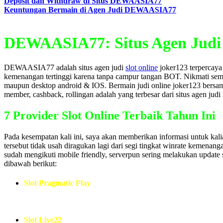
Deposit dan Withdraw di Situs DEWAASIA77
Keuntungan Bermain di Agen Judi DEWAASIA77
DEWAASIA77: Situs Agen Judi S
DEWAASIA77 adalah situs agen judi
slot online
joker123 terpercaya 
kemenangan tertinggi karena tanpa campur tangan BOT. Nikmati semua 
maupun desktop android & IOS. Bermain judi online joker123 bersa
member, cashback, rollingan adalah yang terbesar dari situs agen jud
7 Provider Slot Online Terbaik Tahun Ini
Pada kesempatan kali ini, saya akan memberikan informasi untuk kali
tersebut tidak usah diragukan lagi dari segi tingkat winrate kemena
sudah mengikuti mobile friendly, serverpun sering melakukan update
dibawah berikut:
Slot Pragmatic Play
Dengan animasi dan effect yang modern, slot online dari prag
Slot Live22