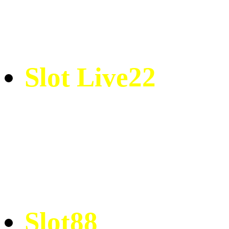
play paling banyak
pastinya mudah un
Slot Live22
Tidak kalah dengan 
server yang tidak a
yang bisa di maink
satu keunggulan slot
Slot88