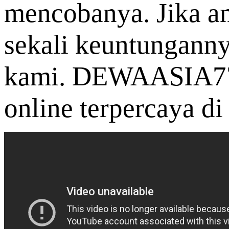
mencobanya. Jika an
sekali keuntunganny
kami. DEWAASIA77 y
online terpercaya di