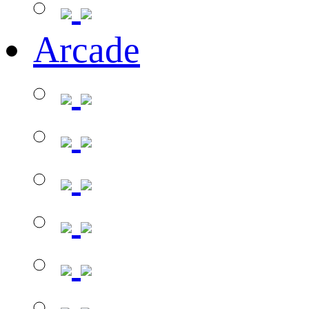
Arcade