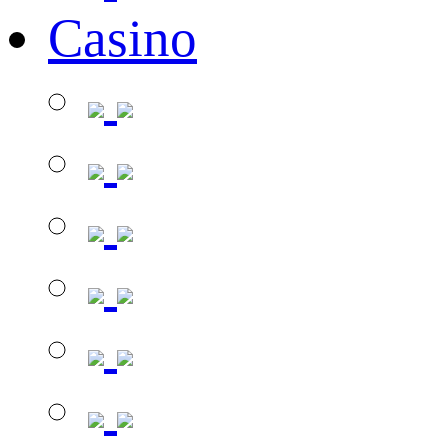
Casino