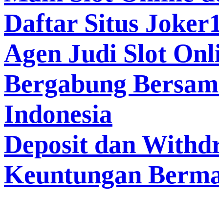
Daftar Situs Joker
Agen Judi Slot Onl
Bergabung Bersama
Indonesia
Deposit dan With
Keuntungan Berma