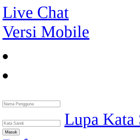
Live Chat
Versi Mobile
Lupa Kata 