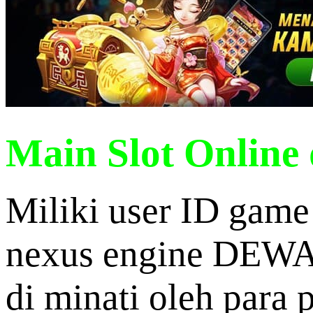
Main Slot Online 
Miliki user ID game 
nexus engine DEW
di minati oleh para