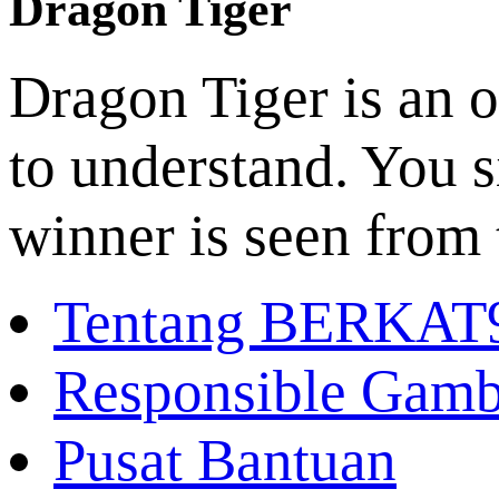
Dragon Tiger
Dragon Tiger is an o
to understand. You s
winner is seen from 
Tentang BERKAT
Responsible Gamb
Pusat Bantuan