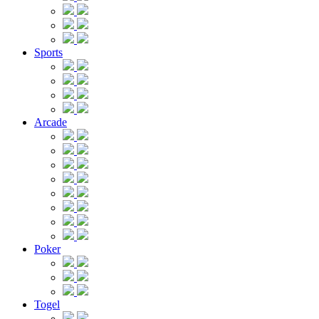
Sports
Arcade
Poker
Togel