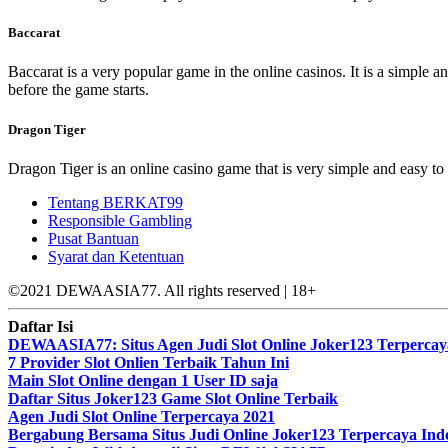
Baccarat
Baccarat is a very popular game in the online casinos. It is a simple 
before the game starts.
Dragon Tiger
Dragon Tiger is an online casino game that is very simple and easy to 
Tentang BERKAT99
Responsible Gambling
Pusat Bantuan
Syarat dan Ketentuan
©2021 DEWAASIA77. All rights reserved | 18+
Daftar Isi
DEWAASIA77: Situs Agen Judi Slot Online Joker123 Terpercay
7 Provider Slot Onlien Terbaik Tahun Ini
Main Slot Online dengan 1 User ID saja
Daftar Situs Joker123 Game Slot Online Terbaik
Agen Judi Slot Online Terpercaya 2021
Bergabung Bersama Situs Judi Online Joker123 Terpercaya Ind