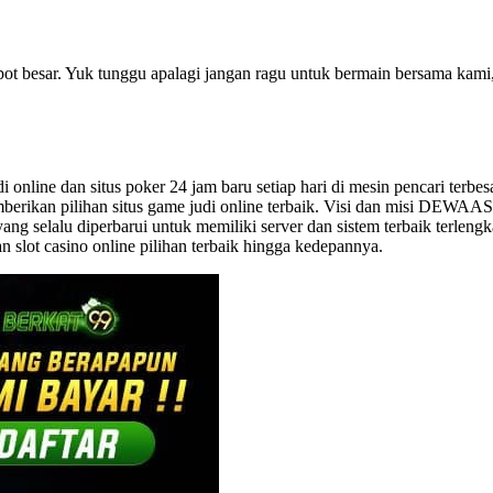
 mengenal provider ini. Provider tersebut merupakan pencetusnya perma
ot besar. Yuk tunggu apalagi jangan ragu untuk bermain bersama kami, 
i online dan situs poker 24 jam baru setiap hari di mesin pencari terb
ikan pilihan situs game judi online terbaik. Visi dan misi DEWAASI
yang selalu diperbarui untuk memiliki server dan sistem terbaik te
nan slot casino online pilihan terbaik hingga kedepannya.