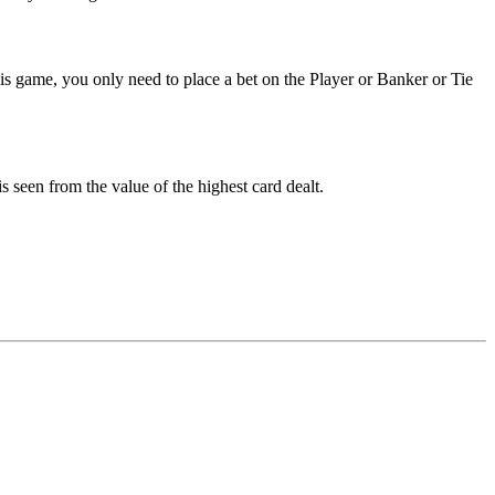
his game, you only need to place a bet on the Player or Banker or Tie
 seen from the value of the highest card dealt.