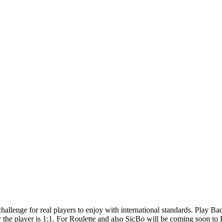
 challenge for real players to enjoy with international standards. Play
or the player is 1:1. For Roulette and also SicBo will be coming soon to