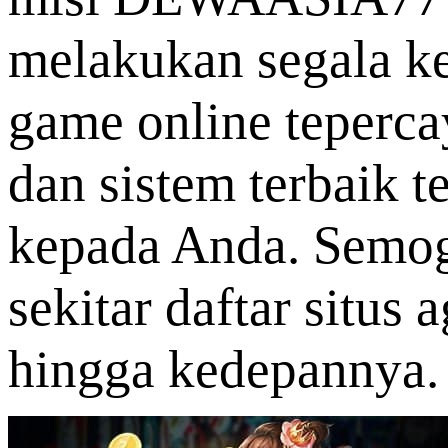
melakukan segala k
game online teperca
dan sistem terbaik
kepada Anda. Semoga
sekitar daftar situs 
hingga kedepannya.