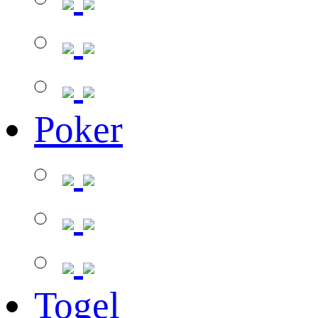
Poker
Togel