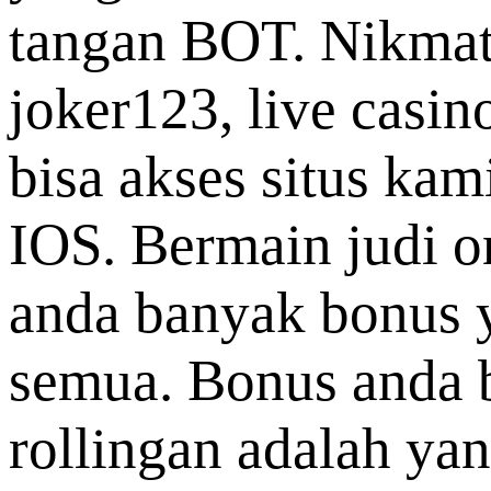
tangan BOT. Nikmati
joker123, live casi
bisa akses situs ka
IOS. Bermain judi 
anda banyak bonus 
semua. Bonus anda b
rollingan adalah yan