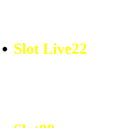
Dengan animasi dan
play paling banyak
pastinya mudah un
Slot Live22
Tidak kalah dengan 
server yang tidak a
yang bisa di maink
satu keunggulan slot