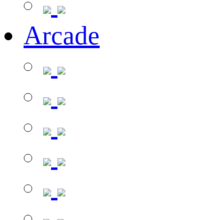
Arcade