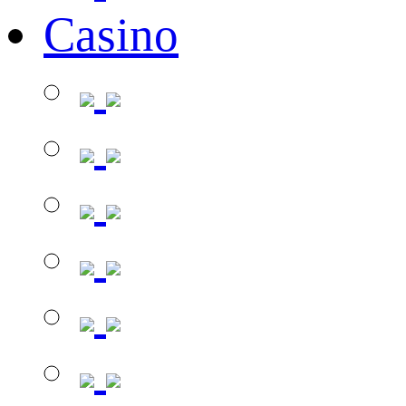
Casino