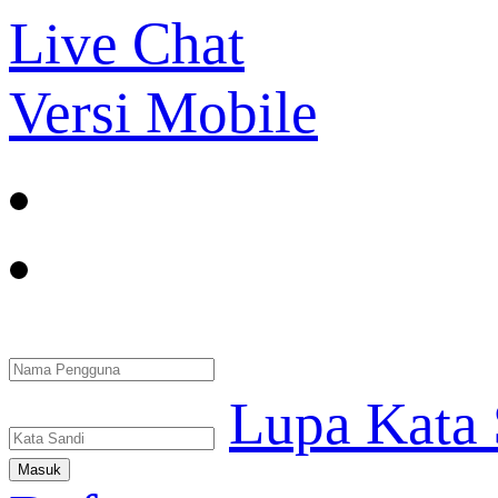
Live Chat
Versi Mobile
Lupa Kata 