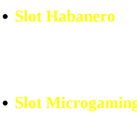
Slot Habanero
Habanero sendiri b
developer philiphin
tahun 2005 yang j
memiliki lebih dari
Slot Microgamin
Microgaming, tidak