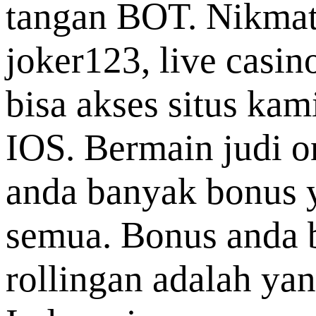
tangan BOT. Nikmati
joker123, live casi
bisa akses situs ka
IOS. Bermain judi 
anda banyak bonus 
semua. Bonus anda b
rollingan adalah yan