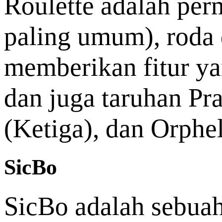
Roulette adalah per
paling umum), roda 
memberikan fitur ya
dan juga taruhan Pra
(Ketiga), dan Orphel
SicBo
SicBo adalah sebua