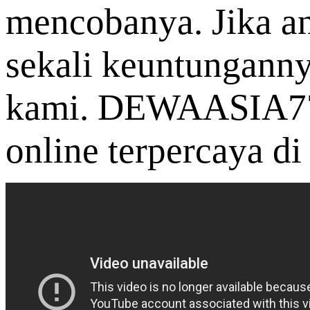
mencobanya. Jika an
sekali keuntunganny
kami. DEWAASIA77 y
online terpercaya di