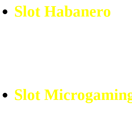
Slot Habanero
Habanero sendiri b
developer philiphin
tahun 2005 yang j
memiliki lebih dari
Slot Microgamin
Microgaming, tidak
mengenal provider 