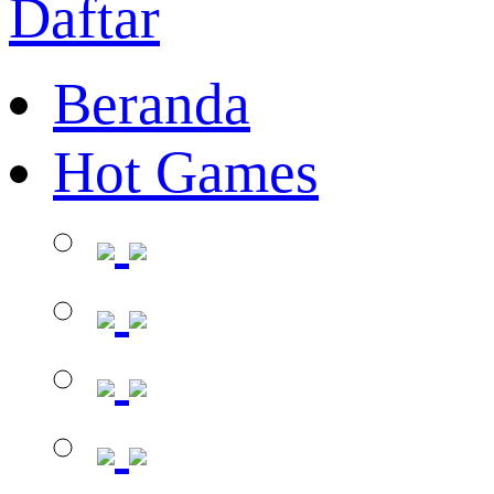
Daftar
Beranda
Hot Games