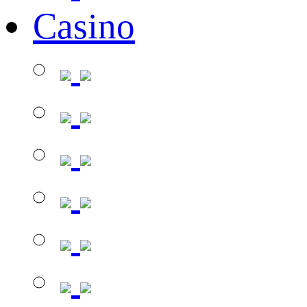
Casino