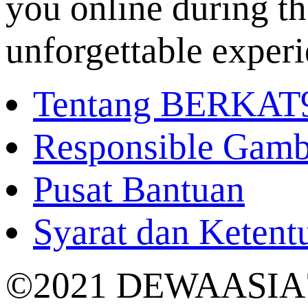
you online during th
unforgettable exper
Tentang BERKAT
Responsible Gamb
Pusat Bantuan
Syarat dan Ketent
©2021 DEWAASIA77. 