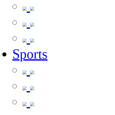
Sports