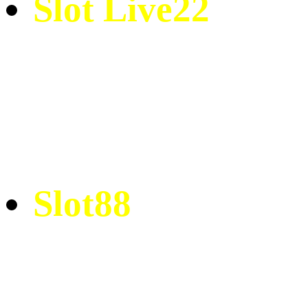
Slot Live22
Tidak kalah dengan 
server yang tidak a
yang bisa di maink
satu keunggulan slot
Slot88
Slot88 merupakan s
dibilang yang palin