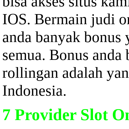
bisa akses situs ka
IOS. Bermain judi 
anda banyak bonus 
semua. Bonus anda b
rollingan adalah yan
Indonesia.
7 Provider Slot O