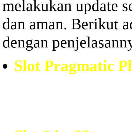
melakukan update s
dan aman. Berikut a
dengan penjelasanny
Slot Pragmatic P
Dengan animasi dan
play paling banyak
pastinya mudah un