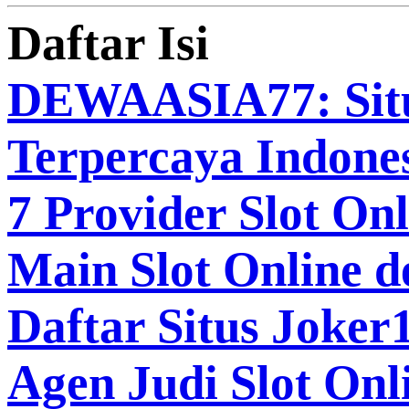
Daftar Isi
DEWAASIA77: Situs
Terpercaya Indone
7 Provider Slot On
Main Slot Online d
Daftar Situs Joker
Agen Judi Slot Onl