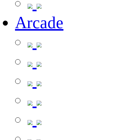
Arcade