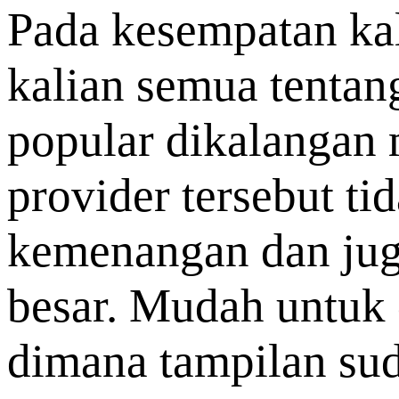
Pada kesempatan kal
kalian semua tentan
popular dikalangan 
provider tersebut ti
kemenangan dan jug
besar. Mudah untuk
dimana tampilan sud