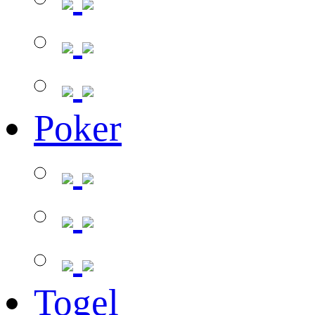
Poker
Togel