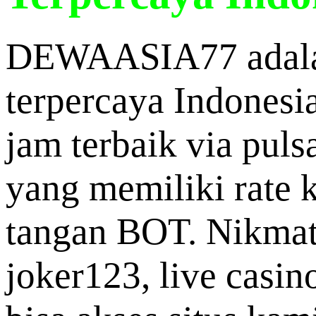
DEWAASIA77 adalah
terpercaya Indones
jam terbaik via puls
yang memiliki rate 
tangan BOT. Nikmati
joker123, live casi