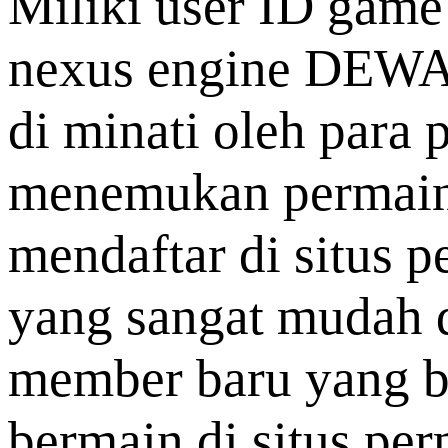
Miliki user ID game 
nexus engine DEW
di minati oleh para
menemukan permainan
mendaftar di situs 
yang sangat mudah 
member baru yang ba
bermain di situs per