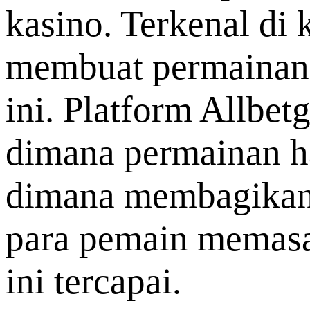
kasino. Terkenal di
membuat permainan i
ini. Platform Allbe
dimana permainan ha
dimana membagikan 6
para pemain memasa
ini tercapai.