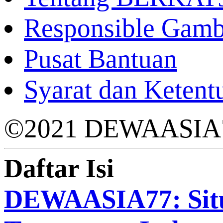
Responsible Gamb
Pusat Bantuan
Syarat dan Ketent
©2021 DEWAASIA77. 
Daftar Isi
DEWAASIA77: Situs