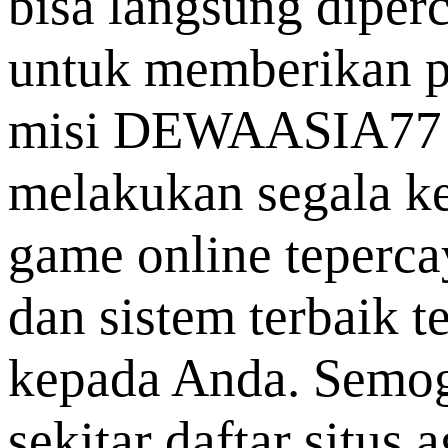
bisa langsung dipe
untuk memberikan pil
misi DEWAASIA77 ya
melakukan segala k
game online teperca
dan sistem terbaik
kepada Anda. Semoga
sekitar daftar situs 