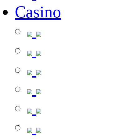
Casino