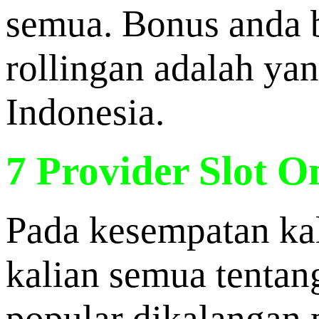
semua. Bonus anda b
rollingan adalah yan
Indonesia.
7 Provider Slot O
Pada kesempatan kal
kalian semua tentan
popular dikalangan 