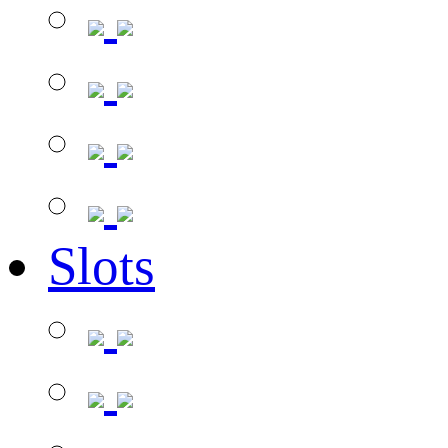
Slots