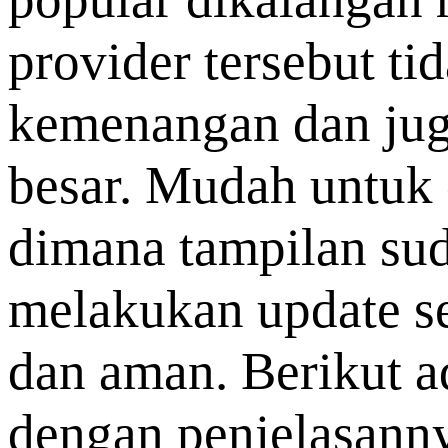
provider tersebut ti
kemenangan dan jug
besar. Mudah untuk
dimana tampilan sud
melakukan update s
dan aman. Berikut a
dengan penjelasanny